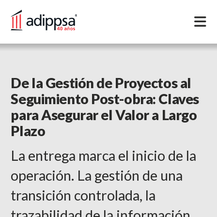
INICIO
De la Gestión de Proyectos al
SERVICIOS
Seguimiento Post-obra: Claves
PORTAFOLIOS
para Asegurar el Valor a Largo
Plazo
BLOG
CONTACTO
La entrega marca el inicio de la
operación. La gestión de una
transición controlada, la
ENGLISH VERSION
trazabilidad de la información