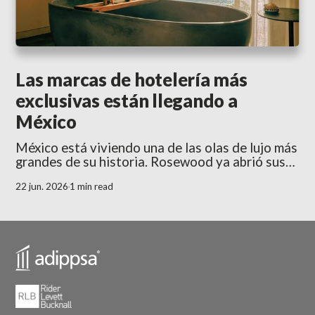
Las marcas de hotelería más
exclusivas están llegando a
México
México está viviendo una de las olas de lujo más
grandes de su historia. Rosewood ya abrió sus
puertas en Riviera Nayarit. Belmond prepara su
22 jun. 2026
1 min read
llegada a este mismo destino con Milaroca,
Mandarin Oriental viene en camino a la Riviera
Maya con Kanai, y Waldorf Astoria levanta su
nuevo hotel