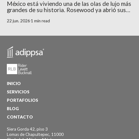
México está viviendo una de las olas de lujo más
grandes de su historia. Rosewood ya abrió sus
puertas en Riviera Nayarit. Belmond prepara su
22 jun. 2026
1 min read
llegada a este mismo destino con Milaroca,
Mandarin Oriental viene en camino a la Riviera
Maya con Kanai, y Waldorf Astoria levanta su
nuevo hotel
INICIO
SERVICIOS
PORTAFOLIOS
BLOG
CONTACTO
Siera Gorda 42, piso 3
Lomas de Chapultepec, 11000